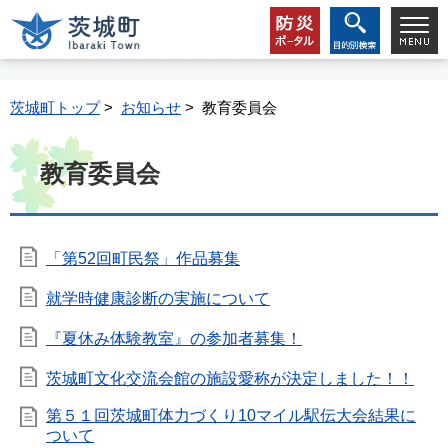
茨城町トップ
>
お知らせ
> 教育委員会
教育委員会
「第52回町民祭」作品募集
就学時健康診断の実施について
『夏休み体験教室』の参加者募集！
茨城町文化交流会館の施設愛称が決定しました！！
第５１回茨城町体力づくり10マイル駅伝大会結果に
ついて