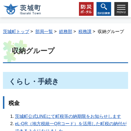
茨城町トップ
>
部局一覧
>
総務部
>
税務課
> 収納グループ
収納グループ
くらし・手続き
税金
茨城町公式LINEにて町税等の納期限をお知らせします
eL-QR（地方税統一QRコード）を活用した町税の納付が
できるようになりました