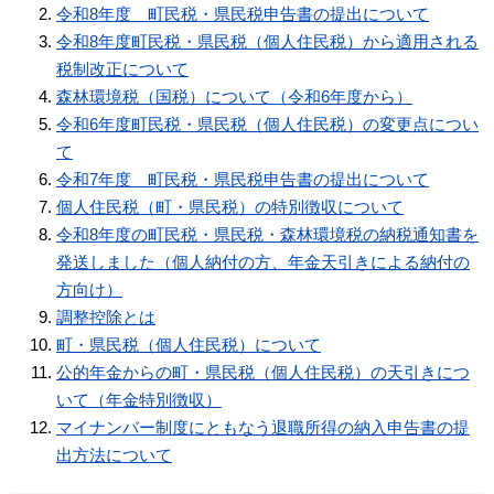
令和8年度 町民税・県民税申告書の提出について
令和8年度町民税・県民税（個人住民税）から適用される
税制改正について
森林環境税（国税）について（令和6年度から）
令和6年度町民税・県民税（個人住民税）の変更点につい
て
令和7年度 町民税・県民税申告書の提出について
個人住民税（町・県民税）の特別徴収について
令和8年度の町民税・県民税・森林環境税の納税通知書を
発送しました（個人納付の方、年金天引きによる納付の
方向け）
調整控除とは
町・県民税（個人住民税）について
公的年金からの町・県民税（個人住民税）の天引きにつ
いて（年金特別徴収）
マイナンバー制度にともなう退職所得の納入申告書の提
出方法について