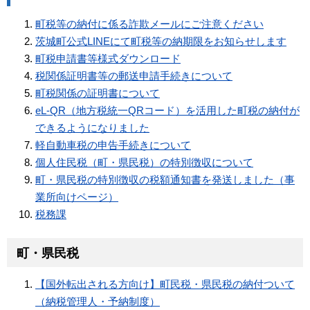
町税等の納付に係る詐欺メールにご注意ください
茨城町公式LINEにて町税等の納期限をお知らせします
町税申請書等様式ダウンロード
税関係証明書等の郵送申請手続きについて
町税関係の証明書について
eL-QR（地方税統一QRコード）を活用した町税の納付が
できるようになりました
軽自動車税の申告手続きについて
個人住民税（町・県民税）の特別徴収について
町・県民税の特別徴収の税額通知書を発送しました（事
業所向けページ）
税務課
町・県民税
【国外転出される方向け】町民税・県民税の納付ついて
（納税管理人・予納制度）