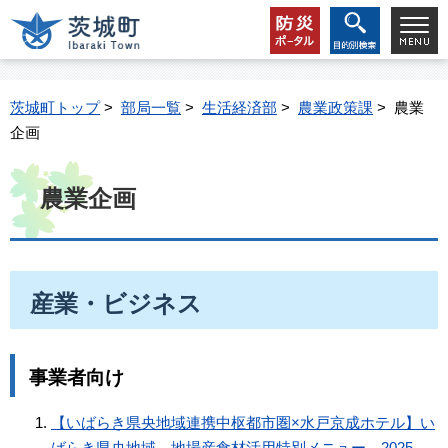
茨城町トップ
>
部局一覧
>
生活経済部
>
農業政策課
> 農業
企画
農業企画
産業・ビジネス
事業者向け
【いばらき県央地域連携中枢都市圏×水戸京成ホテル】い
ばらき県央地域 地場産食材活用特別メニュー 2025