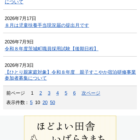
について
2026年7月17日
８月は児童扶養手当現況届の提出月です
2026年7月9日
令和８年度茨城町職員採用試験【後期日程】
2026年7月3日
【ひとり親家庭対象】令和８年度 親子すこやか宿泊研修事業
参加者募集について
前ページ
1
2
3
4
5
6
次ページ
表示件数 :
5
10
20
50