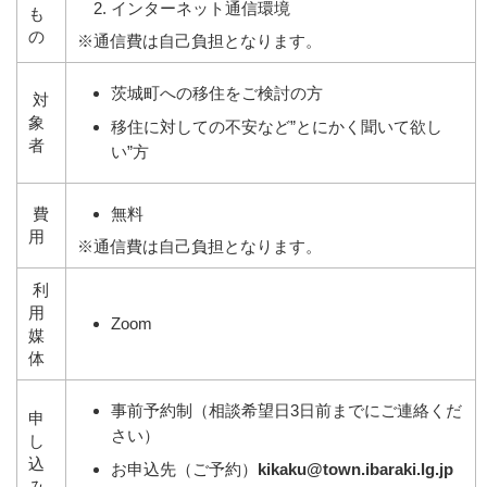
インターネット通信環境
も
の
※通信費は自己負担となります。
茨城町への移住をご検討の方
対
象
移住に対しての不安など”とにかく聞いて欲し
者
い”方
費
無料
用
※通信費は自己負担となります。
利
用
Zoom
媒
体
事前予約制（相談希望日3日前までにご連絡くだ
申
さい）
し
込
お申込先（ご予約）
kikaku@town.ibaraki.lg.jp
み