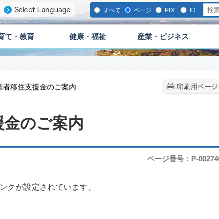
すべて
ページ
PDF
ID
育て・教育
健康・福祉
産業・ビジネス
就業者移住支援金のご案内
印刷用ページ
援金のご案内
ページ番号：P-00274
ンクが設定されています。