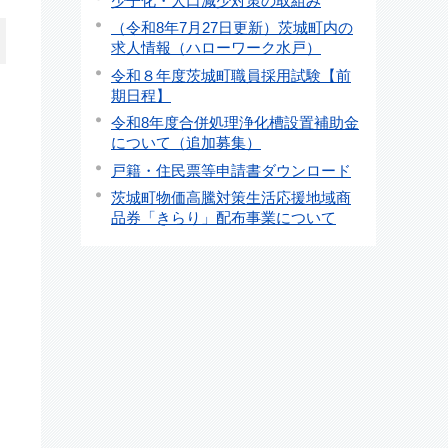
少子化・人口減少対策の取組み
（令和8年7月27日更新）茨城町内の
求人情報（ハローワーク水戸）
令和８年度茨城町職員採用試験【前
期日程】
令和8年度合併処理浄化槽設置補助金
について（追加募集）
戸籍・住民票等申請書ダウンロード
茨城町物価高騰対策生活応援地域商
品券「きらり」配布事業について