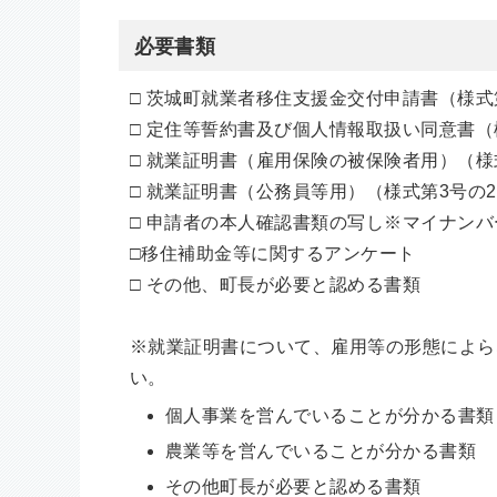
必要書類
□ 茨城町就業者移住支援金交付申請書（様式
□ 定住等誓約書及び個人情報取扱い同意書（
□ 就業証明書（雇用保険の被保険者用）（様
□ 就業証明書（公務員等用）（様式第3号の
□ 申請者の本人確認書類の写し
※マイナンバ
□移住補助金等に関するアンケート
□ その他、町長が必要と認める書類
※
就業証明書について、雇用等の形態によら
い。
個人事業を営んでいることが分かる書類
農業等を営んでいることが分かる書類
その他町長が必要と認める書類