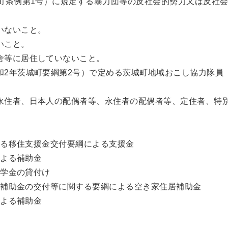
城町条例第1号）に規定する暴力団等の反社会的勢力又は反社
いないこと。
いこと。
舎等に居住していないこと。
和2年茨城町要綱第2号）で定める茨城町地域おこし協力隊員
永住者、日本人の配偶者等、永住者の配偶者等、定住者、特
る移住支援金交付要綱による支援金
よる補助金
学金の貸付け
補助金の交付等に関する要綱による空き家住居補助金
よる補助金