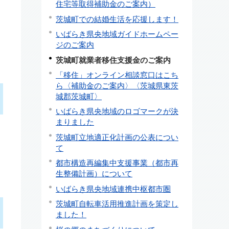
住宅等取得補助金のご案内）
茨城町での結婚生活を応援します！
いばらき県央地域ガイドホームペー
ジのご案内
茨城町就業者移住支援金のご案内
「移住」オンライン相談窓口はこち
ら〈補助金のご案内〉〈茨城県東茨
城郡茨城町〉
いばらき県央地域のロゴマークが決
まりました
茨城町立地適正化計画の公表につい
て
都市構造再編集中支援事業（都市再
生整備計画）について
いばらき県央地域連携中枢都市圏
茨城町自転車活用推進計画を策定し
ました！