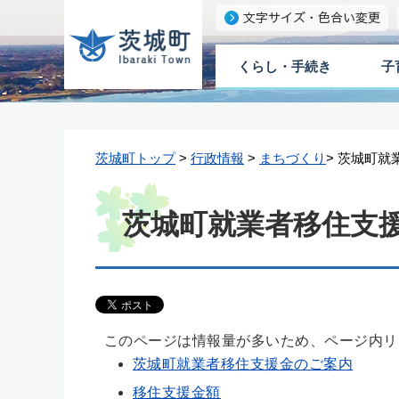
くらし・手続き
子
茨城町トップ
>
行政情報
>
まちづくり
> 茨城町
茨城町就業者移住支
このページは情報量が多いため、ページ内リ
茨城町就業者移住支援金のご案内
移住支援金額