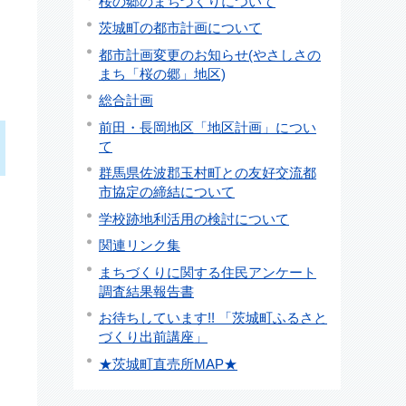
桜の郷のまちづくりについて
茨城町の都市計画について
都市計画変更のお知らせ(やさしさの
まち「桜の郷」地区)
総合計画
前田・長岡地区「地区計画」につい
て
群馬県佐波郡玉村町との友好交流都
市協定の締結について
学校跡地利活用の検討について
関連リンク集
まちづくりに関する住民アンケート
調査結果報告書
お待ちしています!! 「茨城町ふるさと
づくり出前講座」
★茨城町直売所MAP★