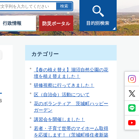
行政情報
防災ポータル
カテゴリー
【春の植え替え】涸沼自然公園の花
壇を植え替えました！
研修視察に行ってきました！
区（自治会）活動について
6
花のボランティア 茨城町ハッピー
ガーデン
講習会を開催しました！
若者・子育て世帯のマイホーム取得
を応援します！（茨城町移住者新築