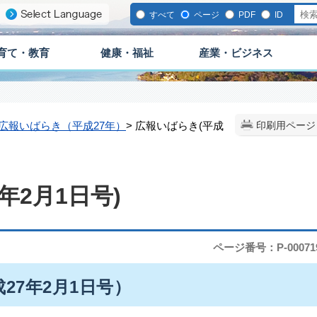
すべて
ページ
PDF
ID
育て・教育
健康・福祉
産業・ビジネス
広報いばらき（平成27年）
> 広報いばらき(平成
印刷用ページ
年2月1日号)
ページ番号：P-00071
成27年2月1日号）