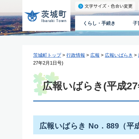
くらし・手続き
子
茨城町トップ
>
行政情報
>
広報
>
広報いばらき
>
27年2月1日号)
広報いばらき(平成27
広報いばらき No．889（平