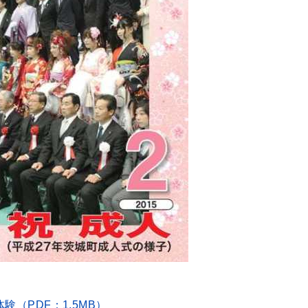
験（PDF：1.5MB）