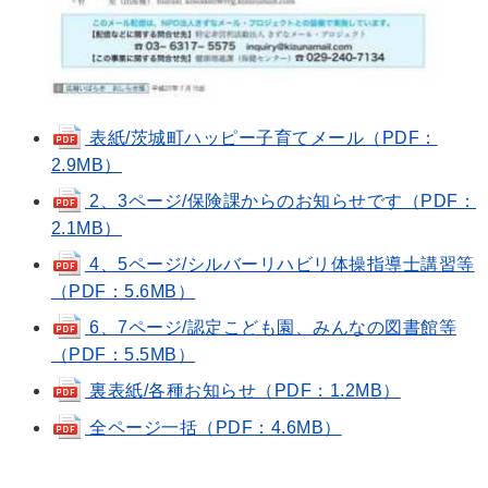
表紙/茨城町ハッピー子育てメール（PDF：
2.9MB）
2、3ページ/保険課からのお知らせです（PDF：
2.1MB）
4、5ページ/シルバーリハビリ体操指導士講習等
（PDF：5.6MB）
6、7ページ/認定こども園、みんなの図書館等
（PDF：5.5MB）
裏表紙/各種お知らせ（PDF：1.2MB）
全ページ一括（PDF：4.6MB）