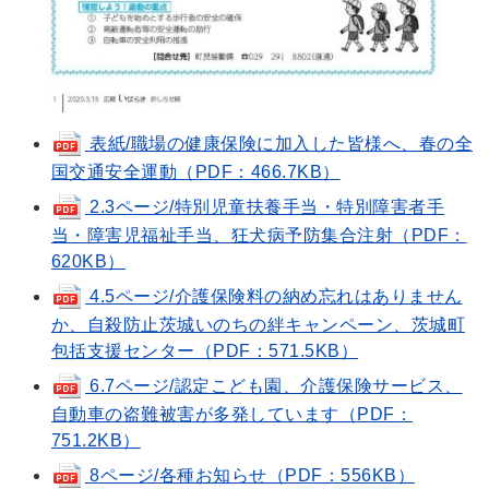
表紙/職場の健康保険に加入した皆様へ、春の全
国交通安全運動（PDF：466.7KB）
2.3ページ/特別児童扶養手当・特別障害者手
当・障害児福祉手当、狂犬病予防集合注射（PDF：
620KB）
4.5ページ/介護保険料の納め忘れはありません
か、自殺防止茨城いのちの絆キャンペーン、茨城町
包括支援センター（PDF：571.5KB）
6.7ページ/認定こども園、介護保険サービス、
自動車の盗難被害が多発しています（PDF：
751.2KB）
8ページ/各種お知らせ（PDF：556KB）