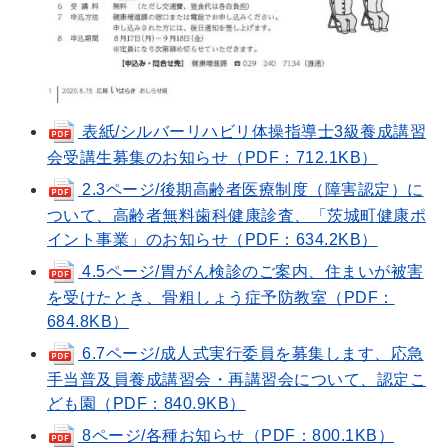
表紙/シルバーリハビリ体操指導士3級養成講習
会受講生募集のお知らせ（PDF：712.1KB）
2.3ページ/後期高齢者医療制度（障害認定）に
ついて、高齢者無料歯科健康診査、「茨城町健康ポ
イント事業」のお知らせ（PDF：634.2KB）
4.5ページ/胃がん検診のご案内、住まいが被害
を受けたとき、骨粗しょう症予防教室（PDF：
684.8KB）
6.7ページ/成人式実行委員を募集します、応急
手当普及員養成講習会・再講習会について、認定こ
ども園（PDF：840.9KB）
8ページ/各種お知らせ（PDF：800.1KB）