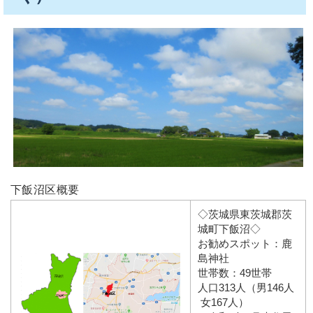
下飯沼区概要
◇茨城県東茨城郡茨
城町下飯沼◇
お勧めスポット：鹿
島神社
世帯数：49世帯
人口313人（男146人
女167人）