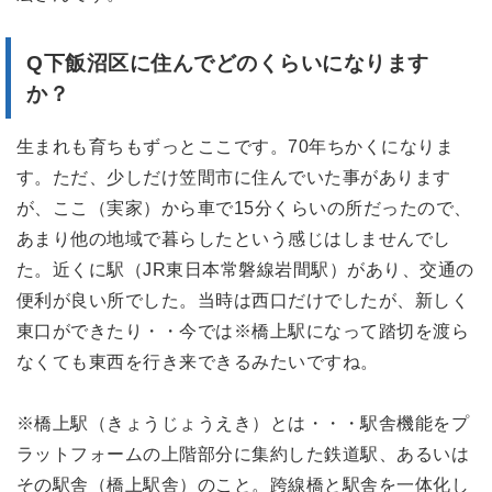
Q下飯沼区
に住んでどのくらいになります
か？
生まれも育ちもずっとここです。70年ちかくになりま
す。ただ、少しだけ笠間市に住んでいた事があります
が、ここ（実家）から車で15分くらいの所だったので、
あまり他の地域で暮らしたという感じはしませんでし
た。近くに駅（JR東日本常磐線岩間駅）があり、交通の
便利が良い所でした。当時は西口だけでしたが、新しく
東口ができたり・・今では※橋上駅になって踏切を渡ら
なくても東西を行き来できるみたいですね。
※橋上駅（きょうじょうえき）とは・・・駅舎機能をプ
ラットフォームの上階部分に集約した鉄道駅、あるいは
その駅舎（橋上駅舎）のこと。跨線橋と駅舎を一体化し