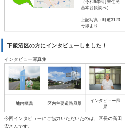
（令和6年6月末住民
基本台帳調べ）
上記写真：町道3123
号線より
下飯沼区の方にインタビューしました！
インタビュー写真集
インタビュー風
地内標識
区内主要道路風景
景
今回インタビューにご協力いただいたのは、区長の髙田
宏さんです。