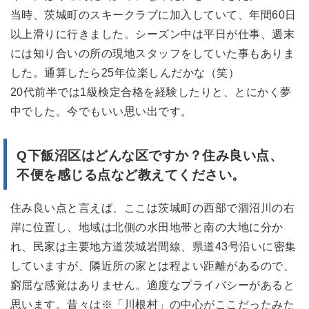
当時、茨城町のスキークラブに加入していて、年間60日
以上滑りに行きました。シーズン中は平日が仕事、週末
には知り合いの所の現地スタッフをしていた事もありま
した。通算したら25年位楽しんだかな（笑）
20代前半では1級検定合格を経験したりと、とにかく夢
中でした。今でもいい思い出です。
Q下飯沼区はどんな区ですか？
住み良い点、
不便を感じる点など教えてください。
住み良い点と言えば、ここは茨城町の西部で涸沼川の右
岸に位置し、地域は北側の水田地帯と南の大地に分か
れ、民家は主要地方道茨城岩間線、県道43号沿いに密集
していますが、隣近所の家とは程よい距離があるので、
窮屈な感覚はありません。適度なプライバシーがあると
思います。昔々は※「川根村」の中心がここだったみた