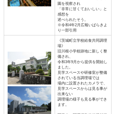
園を視察され
「非常に甘くておいしい」と
感想を
述べられたそう。
※令和4年2月広報いばらきよ
り一部引用
《茨城町立学校給食共同調理
場》
旧川根小学校跡地に新しく整
備され、
令和3年9月から提供を開始し
ました。
見学スペースや研修室が整備
されている当調理場では
場内に設置されたカメラで、
見学スペースからは見る事が
出来ない
調理場の様子も見る事ができ
ます。