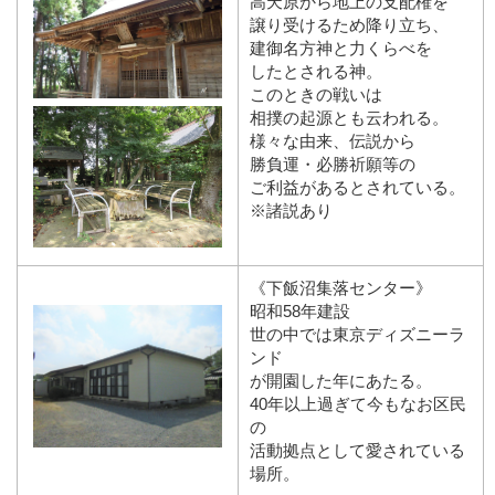
高天原から地上の支配権を
譲り受けるため降り立ち、
建御名方神と力くらべを
したとされる神。
このときの戦いは
相撲の起源とも云われる。
様々な由来、伝説から
勝負運・必勝祈願等の
ご利益があるとされている。
※諸説あり
《下飯沼集落センター》
昭和58年建設
世の中では東京ディズニーラ
ンド
が開園した年にあたる。
40年以上過ぎて今もなお区民
の
活動拠点として愛されている
場所。