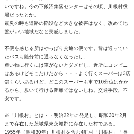
いですね。今の下飯沼集落センターはその頃、川根村役
場だったとか。
震災の時も道路の陥没など大きな被害はなく、改めて地
盤がいい地域だなと実感しました。
不便を感じる所はやっぱり交通の便です。昔は通ってい
たバスも随分前に通らなくなったし。
買い物に行くには車がないとダメだし、近所にコンビニ
はあるけどそこだけだから・・・よく行くスーパーは3店
舗くらいあるけど、どこのスーパーも車で10分位はかか
るから、歩いて行ける距離ではないしね。交通手段。不
安です。
※「川根村」とは・・明治22年に発足し、昭和30年2月
まで存在した茨城県東茨城郡に存在した村である。
1955年（昭和30年）川根村を含む4町村「川根村」「長