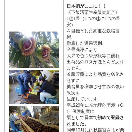
日本初がここに！！
《下飯沼栗生産販売組合》
1毬1果（1つの毬に1つの果
実）
を目標とした高度な栽培技
術、
徹底した選果選別、
全果洗浄により
大果で色つや形状等に優れ
出荷品のロスがほとんどあり
ません。
冷蔵貯蔵により品質を劣化さ
せずに、
糖含量を増加させ甘みの強い
果実を
生産しています。
平成29年に※地理的表示（G
I）保護制度に
栗として
日本で初めて登録さ
れました。
同年10月には秋篠宮さまが栗