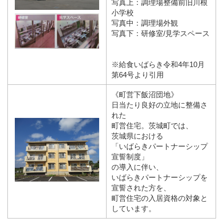
写真上：調理場整備前旧川根
小学校
写真中：調理場外観
写真下：研修室/見学スペース
※給食いばらき令和4年10月
第64号より引用
《町営下飯沼団地》
日当たり良好の立地に整備さ
れた
町営住宅。茨城町では、
茨城県における
「いばらきパートナーシップ
宣誓制度」
の導入に伴い、
いばらきパートナーシップを
宣誓された方を、
町営住宅の入居資格の対象と
しています。