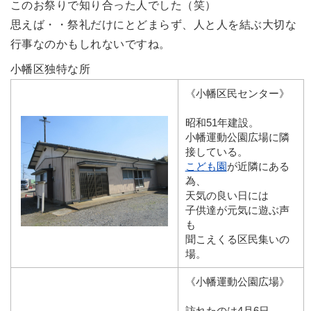
このお祭りで知り合った人でした（笑）
思えば・・祭礼だけにとどまらず、人と人を結ぶ大切な
行事なのかもしれないですね。
小幡区独特な所
《小幡区民センター》
昭和51年建設。
小幡運動公園広場に隣
接している。
こども園
が近隣にある
為、
天気の良い日には
子供達が元気に遊ぶ声
も
聞こえくる区民集いの
場。
《小幡運動公園広場》
訪れたのは4月6日