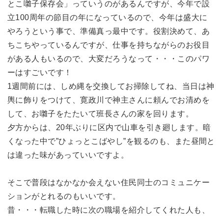
とこ囃子保存会」っていうのがあるんですが、今年で設
立100周年の節目の年になっているので、今年は盛大に
やろうという事で、準備真っ最中です。役割決めて、あ
ちこちやっているんですが、仕事を持ちながらのお役目
がある人もいるので、大変だろうなって・・・このパワ
ーはすごいです！
1週間前には、しめ縄を交換してお掃除してね、当日は神
輿に飾りをつけて、寛政川で神主さんに頼んでお清めを
して、お囃子をたたいて班長さんの家を回ります。
夕方からは、20年ぶりに区内で山車を引き廻します。暗
くなった中で”ひょっとこばやし”を観るのも、また昼間と
は違った味があっていいですよ。
そこで普段はなかなか会えない住民同士のコミュニケー
ションがとれるのもいいです。
昔・・・転職した時に次の職場を紹介してくれた人も、