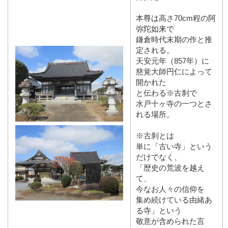
本尊は高さ70cm程の阿
弥陀如来で
鎌倉時代末期の作と推
定される。
天安元年（857年）に
慈覚大師円仁によって
開かれた
と伝わる※古刹で
水戸十ヶ寺の一つとさ
れる場所。
※古刹とは
単に「古い寺」という
だけでなく、
「歴史の荒波を越え
て、
今なお人々の信仰を
集め続けている由緒あ
る寺」という
敬意が含められた言