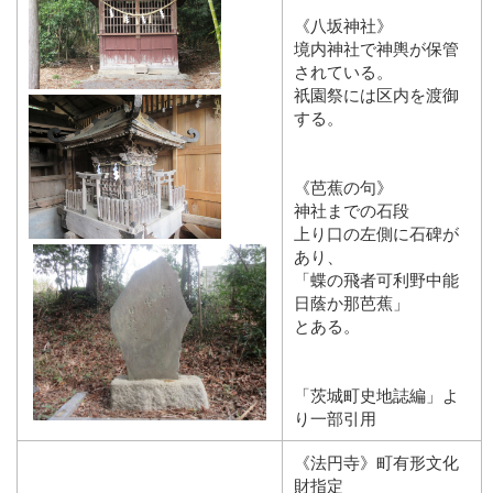
《八坂神社》
境内神社で神輿が保管
されている。
祇園祭には区内を渡御
する。
《芭蕉の句》
神社までの石段
上り口の左側に石碑が
あり、
「蝶の飛者可利野中能
日蔭か那芭蕉」
とある。
「茨城町史地誌編」よ
り一部引用
《法円寺》町有形文化
財指定