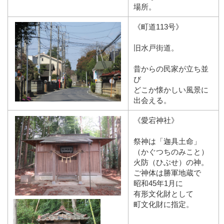
場所。
《町道113号》
旧水戸街道。
昔からの民家が立ち並
び
どこか懐かしい風景に
出会える。
《愛宕神社》
祭神は「迦具土命」
（かぐつちのみこと）
火防（ひぶせ）の神。
ご神体は勝軍地蔵で
昭和45年1月に
有形文化財として
町文化財に指定。