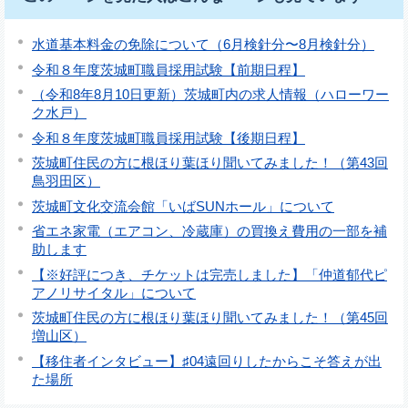
水道基本料金の免除について（6月検針分〜8月検針分）
令和８年度茨城町職員採用試験【前期日程】
（令和8年8月10日更新）茨城町内の求人情報（ハローワー
ク水戸）
令和８年度茨城町職員採用試験【後期日程】
茨城町住民の方に根ほり葉ほり聞いてみました！（第43回
鳥羽田区）
茨城町文化交流会館「いばSUNホール」について
省エネ家電（エアコン、冷蔵庫）の買換え費用の一部を補
助します
【※好評につき、チケットは完売しました】「仲道郁代ピ
アノリサイタル」について
茨城町住民の方に根ほり葉ほり聞いてみました！（第45回
増山区）
【移住者インタビュー】♯04遠回りしたからこそ答えが出
た場所