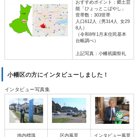
おすすめポイント：郷土芸
能「ひょっとこばやし」
世帯数：303世帯
人口612人（男314人 女29
8人）
（令和8年1月末住民基本
台帳調べ）
上記写真：小幡祇園祭礼
小幡区の方にインタビューしました！
インタビュー写真集
地内標識
区内風景
インタビュー風景