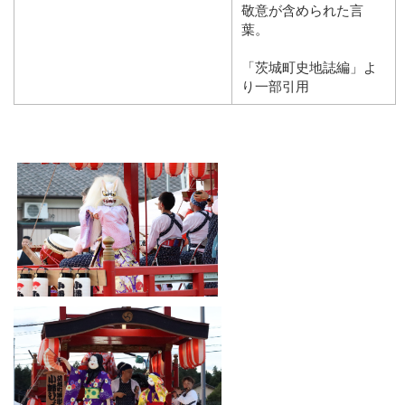
敬意が含められた言
葉。
「茨城町史地誌編」よ
り一部引用