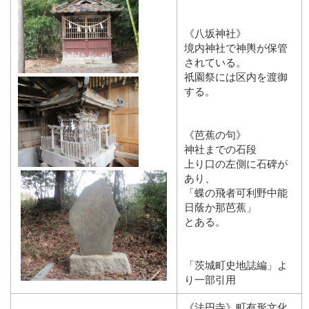
《八坂神社》
境内神社で神輿が保管
されている。
祇園祭には区内を渡御
する。
《芭蕉の句》
神社までの石段
上り口の左側に石碑が
あり、
「蝶の飛者可利野中能
日蔭か那芭蕉」
とある。
「茨城町史地誌編」よ
り一部引用
《法円寺》町有形文化