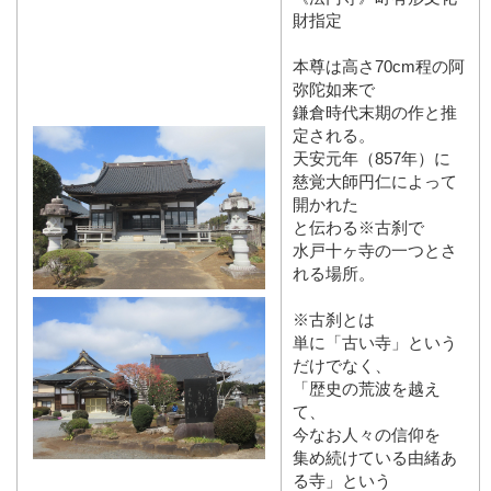
財指定
本尊は高さ70cm程の阿
弥陀如来で
鎌倉時代末期の作と推
定される。
天安元年（857年）に
慈覚大師円仁によって
開かれた
と伝わる※古刹で
水戸十ヶ寺の一つとさ
れる場所。
※古刹とは
単に「古い寺」という
だけでなく、
「歴史の荒波を越え
て、
今なお人々の信仰を
集め続けている由緒あ
る寺」という