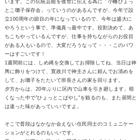
います。この伝統芸能を後世に伝える為に「小幡ひょっ
とこ囃子保存会」っていうのがあるんですが、今年で設
立100周年の節目の年になっているので、今年は盛大に
やろうという事で、準備真っ最中です。役割決めて、あ
ちこちやっているんですが、仕事を持ちながらのお役目
がある人もいるので、大変だろうなって・・・このパワ
ーはすごいです！
1週間前には、しめ縄を交換してお掃除してね、当日は神
輿に飾りをつけて、寛政川で神主さんに頼んでお清めを
して、お囃子をたたいて班長さんの家を回ります。
夕方からは、20年ぶりに区内で山車を引き廻します。暗
くなった中で”ひょっとこばやし”を観るのも、また昼間と
は違った味があっていいですよ。
そこで普段はなかなか会えない住民同士のコミュニケー
ションがとれるのもいいです。