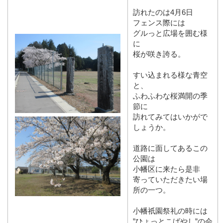
訪れたのは4月6日
フェンス際には
グルっと広場を囲む様
に
桜が咲き誇る。
すい込まれる様な青空
と、
ふわふわな桜満開の季
節に
訪れてみてはいかがで
しょうか。
道路に面してあるこの
公園は
小幡区に来たら是非
寄っていただきたい場
所の一つ。
小幡祇園祭礼の時には
”ひょっとこばやし”の会