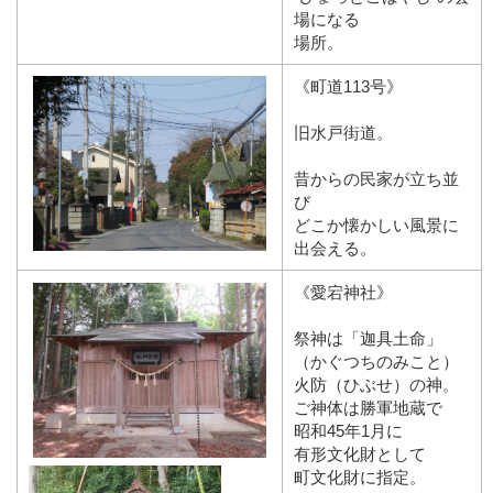
場になる
場所。
《町道113号》
旧水戸街道。
昔からの民家が立ち並
び
どこか懐かしい風景に
出会える。
《愛宕神社》
祭神は「迦具土命」
（かぐつちのみこと）
火防（ひぶせ）の神。
ご神体は勝軍地蔵で
昭和45年1月に
有形文化財として
町文化財に指定。