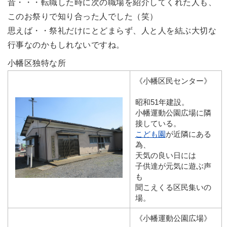
昔・・・転職した時に次の職場を紹介してくれた人も、
このお祭りで知り合った人でした（笑）
思えば・・祭礼だけにとどまらず、人と人を結ぶ大切な
行事なのかもしれないですね。
小幡区独特な所
《小幡区民センター》
昭和51年建設。
小幡運動公園広場に隣
接している。
こども園
が近隣にある
為、
天気の良い日には
子供達が元気に遊ぶ声
も
聞こえくる区民集いの
場。
《小幡運動公園広場》