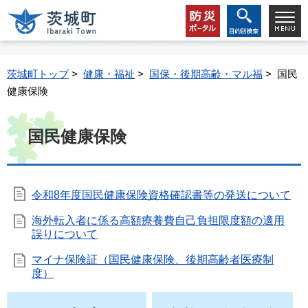
茨城町トップ
>
健康・福祉
>
国保・後期高齢・マル福
> 国民
健康保険
国民健康保険
令和8年度国民健康保険資格確認書等の発送について
海外転入者に係る高額療養費自己負担限度額の適用
誤りについて
マイナ保険証（国民健康保険、後期高齢者医療制
度）