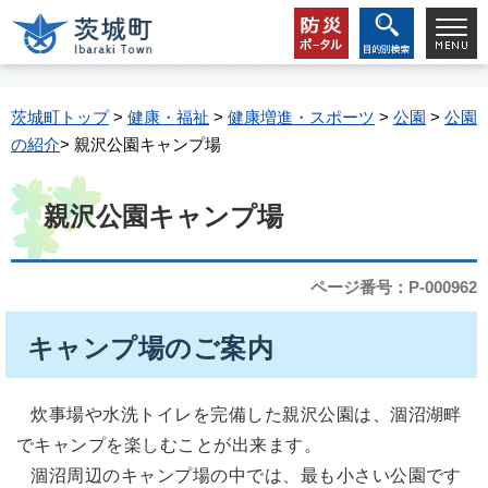
茨城町トップ
>
健康・福祉
>
健康増進・スポーツ
>
公園
>
公園
の紹介
> 親沢公園キャンプ場
親沢公園キャンプ場
ページ番号：P-000962
キャンプ場のご案内
炊事場や水洗トイレを完備した親沢公園は、涸沼湖畔
でキャンプを楽しむことが出来ます。
涸沼周辺のキャンプ場の中では、最も小さい公園です