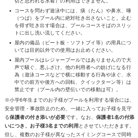
切と思われる水着）の利用はできません。
コースを問わず遊泳中には、痰（たん）や鼻水、唾
（つば）をプール内に絶対吐き出さないこと。止む
を得ず吐き出す場合は、プールコースそばのスリッ
トに出し洗い流してください。
屋内の備品（ビート板・ソフトブイ等）の用具につ
いては目的以外での使用はお止めください。
屋内プールはレジャープールではありませんので大
声で騒ぐ、悪ふざけ、他の利用者への妨げになる行
為（遊泳コースなどで横に移動する行為や泳ぐ、水
中での前方や後方への回転、クイックターン等）は
禁止です（プール内の壁伝いでの移動は可）。
※小学6年生までのお子様がプールを利用する場合には、
安全管理・事故防止のため、一緒に入ってお子様を見守
る
保護者の付き添いが必要
です。なお、
保護者1名の付添
いにつき、お子様3名までの利用
とさせていただきます。
但し、複数のお子様が異なったスイミングコースで同時