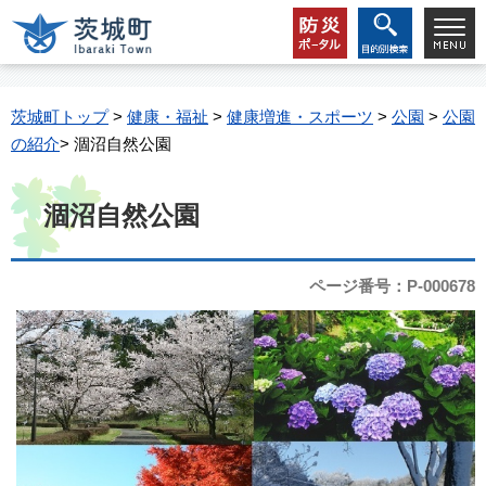
茨城町トップ
>
健康・福祉
>
健康増進・スポーツ
>
公園
>
公園
の紹介
> 涸沼自然公園
涸沼自然公園
ページ番号：P-000678