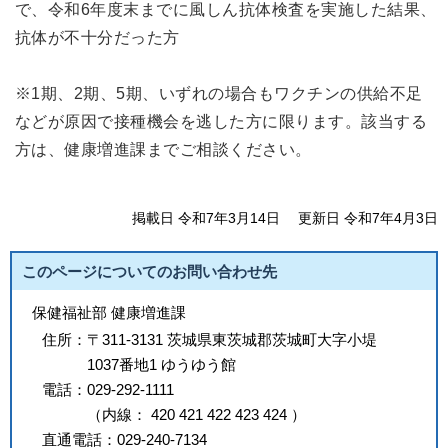
で、令和6年度末までに風しん抗体検査を実施した結果、
抗体が不十分だった方
※1期、2期、5期、いずれの場合もワクチンの供給不足
などが原因で接種機会を逃した方に限ります。該当する
方は、健康増進課までご相談ください。
掲載日 令和7年3月14日
更新日 令和7年4月3日
このページについてのお問い合わせ先
保健福祉部 健康増進課
住所：
〒311-3131 茨城県東茨城郡茨城町大字小堤
1037番地1 ゆうゆう館
電話：
029-292-1111
（
内線
：
420
421
422
423
424
）
直通電話：
029-240-7134