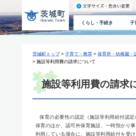
くらし・手続き
子
茨城町トップ
>
子育て・教育
>
保育所・幼稚園・
> 施設等利用費の請求について
施設等利用費の請求
保育の必要性の認定（施設等利用給付認定の
保育のほか、認可外保育施設、一時預かり事
利用している場合に、施設等利用給付を受け