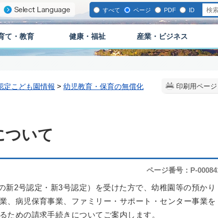
すべて
ページ
PDF
ID
育て・教育
健康・福祉
産業・ビジネス
認定こども園情報
>
幼児教育・保育の無償化
印刷用ページ
について
ページ番号：P-00084
新2号認定・新3号認定）を受けた方で、幼稚園等の預かり
業、病児保育事業、ファミリー・サポート・センター事業を
るための請求手続きについてご案内します。