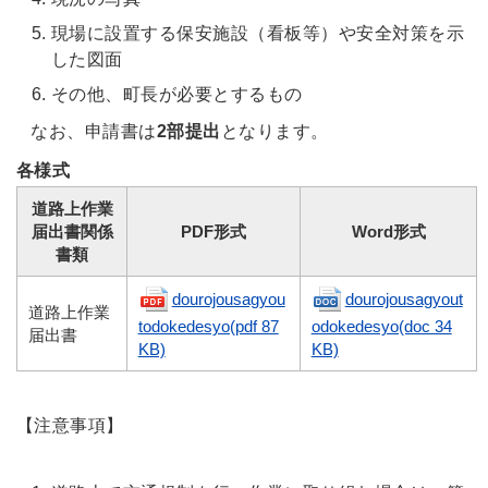
現場に設置する保安施設（看板等）や安全対策を示
した図面
その他、町長が必要とするもの
なお、申請書は
2部提出
となります。
各様式
道路上作業
届出書関係
PDF形式
Word形式
書類
dourojousagyou
dourojousagyout
道路上作業
todokedesyo(pdf 87
odokedesyo(doc 34
届出書
KB)
KB)
【注意事項】