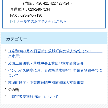
（
内線
：
420
421
422
423
424
）
直通電話：
029-240-7134
FAX：
029-240-7130
メールでのお問合わせはこちら
カテゴリー
（令和8年7月27日更新）茨城町内の求人情報（ハローワー
ク水戸）
茨城工業団地・茨城中央工業団地立地企業紹介
インボイス制度における適格請求書発行事業者登録番号に
ついて
茨城町軽度・中等度難聴児補聴器購入支援事業
ジカ熱
「障害者差別解消法」について