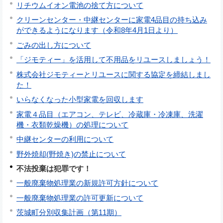
リチウムイオン電池の捨て方について
クリーンセンター・中継センターに家電4品目の持ち込み
ができるようになります（令和8年4月1日より）
ごみの出し方について
「ジモティー」を活用して不用品をリユースしましょう！
株式会社ジモティーとリユースに関する協定を締結しまし
た！
いらなくなった小型家電を回収します
家電４品目（エアコン、テレビ、冷蔵庫・冷凍庫、洗濯
機・衣類乾燥機）の処理について
中継センターの利用について
野外焼却(野焼き)の禁止について
不法投棄は犯罪です！
一般廃棄物処理業の新規許可方針について
一般廃棄物処理業の許可更新について
茨城町分別収集計画（第11期）