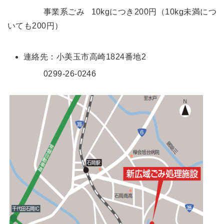
事業系ごみ 10kgにつき200円（10kg未満につ
事業
を営
いても200円）
む上
で発
〇
×
連絡先：小美玉市高崎1824番地2
生す
るご
0299-26-0246
み