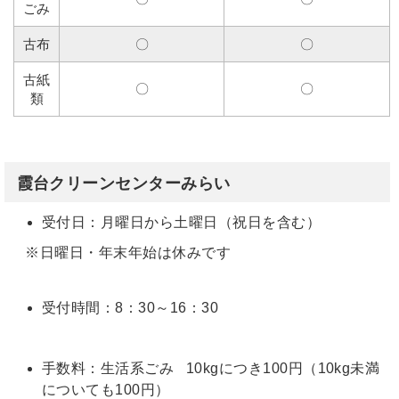
ごみ
古布
〇
〇
古紙
〇
〇
類
草木
〇
〇
類
霞台クリーンセンターみらい
燃や
すご
〇
×
受付日：月曜日から土曜日（祝日を含む）
み
※日曜日・年末年始は休みです
カ
ン・
〇
×
金属
受付時間：8：30～16：30
類
ペッ
手数料：生活系ごみ 10kgにつき100円（10kg未満
トボ
〇
×
についても100円）
トル