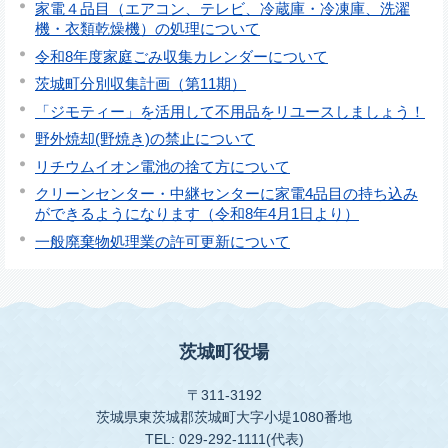
家電４品目（エアコン、テレビ、冷蔵庫・冷凍庫、洗濯
機・衣類乾燥機）の処理について
令和8年度家庭ごみ収集カレンダーについて
茨城町分別収集計画（第11期）
「ジモティー」を活用して不用品をリユースしましょう！
野外焼却(野焼き)の禁止について
リチウムイオン電池の捨て方について
クリーンセンター・中継センターに家電4品目の持ち込み
ができるようになります（令和8年4月1日より）
一般廃棄物処理業の許可更新について
茨城町役場
〒311-3192
茨城県東茨城郡茨城町大字小堤1080番地
TEL: 029-292-1111(代表)