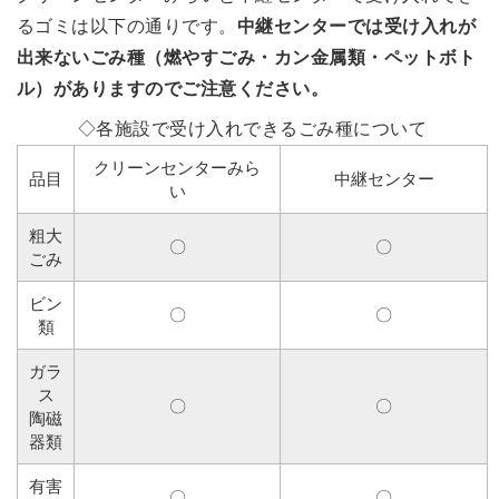
るゴミは以下の通りです。
中継センターでは受け入れが
出来ないごみ種（燃やすごみ・カン金属類・ペットボト
ル）がありますのでご注意ください。
◇各施設で受け入れできるごみ種について
クリーンセンターみら
品目
中継センター
い
粗大
〇
〇
ごみ
ビン
〇
〇
類
ガラ
ス
〇
〇
陶磁
器類
有害
〇
〇