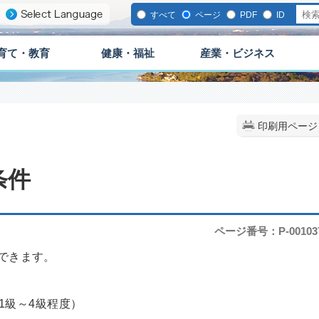
すべて
ページ
PDF
ID
育て・教育
健康・福祉
産業・ビジネス
印刷用ページ
条件
ページ番号：P-00103
できます。
1級～4級程度）