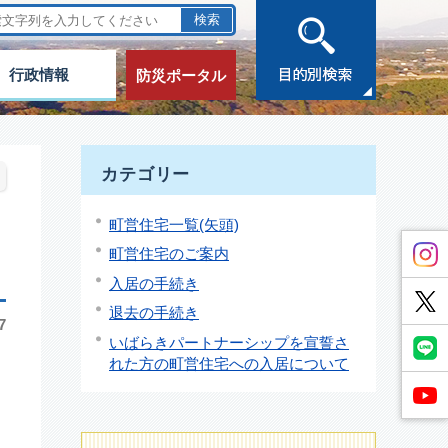
行政情報
防災ポータル
カテゴリー
町営住宅一覧(矢頭)
町営住宅のご案内
入居の手続き
退去の手続き
7
いばらきパートナーシップを宣誓さ
れた方の町営住宅への入居について