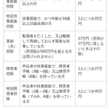
養親族
以上の方
円
控除
特定扶
扶養親族で、かつ年齢が16歳
1人につき25万
養親族
以上23歳未満の方
円
控除
配偶者を亡くした、又は離婚
27万円（所得が
寡婦
して再婚しておらず親族を扶
27万円に達しな
（夫）
養している方
いときはその
控除
（所得額が500万円を超える方
額）
は受けられません）
申込者や扶養親族で、障害者
障害者
1人につき27万
手帳（3級～6級）又は療育手
控除
円
帳（B級）を持っている方
申込者や扶養親族で、障害者
特別障
手帳（1級～2級）又は療育手
1人につき40万
害者控
帳（マルA、A級）を持ってい
円
除
る方