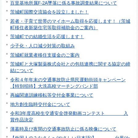
百里基地所属F-2A墜落に係る事故調査結果について
茨城町国際交流協会を設立しました！
若者・子育て世帯のマイホーム取得を応援します！（茨城
町移住者新築住宅等取得補助金のご案内）
茨城町での結婚生活を応援します！
少子化・人口減少対策の取組み
茨城町就業者移住支援金のご案内
茨城町と大塚製薬株式会社との包括連携に関する協定の締
結について
令和４年年末の交通事故防止県民運動街頭キャンペーン
【特別招待】大洗高校マーチングバンド部
再編関連訓練移転等交付金事業について
地方創生臨時交付金について
令和3年度高校生交通安全啓発動画コンテスト 入
賞作品決定
薄暮時及び夜間の交通事故防止に係る映像について
【外国人のみなさんへ(やさしい日本語)】 台風(た