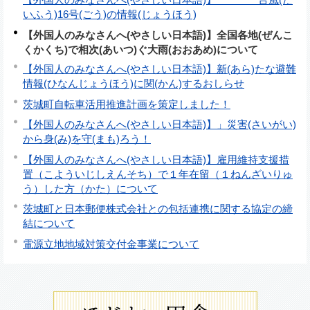
いふう)16号(ごう)の情報(じょうほう)
【外国人のみなさんへ(やさしい日本語)】全国各地(ぜんこ
くかくち)で相次(あいつ)ぐ大雨(おおあめ)について
【外国人のみなさんへ(やさしい日本語)】新(あら)たな避難
情報(ひなんじょうほう)に関(かん)するおしらせ
茨城町自転車活用推進計画を策定しました！
【外国人のみなさんへ(やさしい日本語)】」災害(さいがい)
から身(み)を守(まも)ろう！
【外国人のみなさんへ(やさしい日本語)】雇用維持支援措
置（こよういじしえんそち）で１年在留（１ねんざいりゅ
う）した方（かた）について
茨城町と日本郵便株式会社との包括連携に関する協定の締
結について
電源立地地域対策交付金事業について