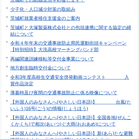
少子化・人口減少対策の取組み
茨城町就業者移住支援金のご案内
茨城町と大塚製薬株式会社との包括連携に関する協定の締
結について
令和４年年末の交通事故防止県民運動街頭キャンペーン
【特別招待】大洗高校マーチングバンド部
再編関連訓練移転等交付金事業について
地方創生臨時交付金について
令和3年度高校生交通安全啓発動画コンテスト 入
賞作品決定
薄暮時及び夜間の交通事故防止に係る映像について
【外国人のみなさんへ(やさしい日本語)】 台風(た
いふう)16号(ごう)の情報(じょうほう)
【外国人のみなさんへ(やさしい日本語)】全国各地(ぜんこ
くかくち)で相次(あいつ)ぐ大雨(おおあめ)について
【外国人のみなさんへ(やさしい日本語)】新(あら)たな避難