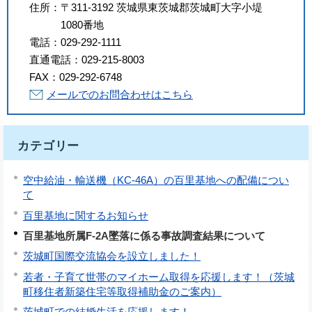
住所：
〒311-3192 茨城県東茨城郡茨城町大字小堤
1080番地
電話：
029-292-1111
直通電話：
029-215-8003
FAX：
029-292-6748
メールでのお問合わせはこちら
カテゴリー
空中給油・輸送機（KC-46A）の百里基地への配備につい
て
百里基地に関するお知らせ
百里基地所属F-2A墜落に係る事故調査結果について
茨城町国際交流協会を設立しました！
若者・子育て世帯のマイホーム取得を応援します！（茨城
町移住者新築住宅等取得補助金のご案内）
茨城町での結婚生活を応援します！