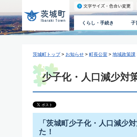
くらし・手続き
子
茨城町トップ
>
お知らせ
>
町長公室
>
地域政策課
少子化・人口減少対
「茨城町少子化・人口減少
た！