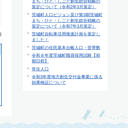
まち・ひと・しごと創生総合戦略の
策定について（令和2年3月策定）
茨城町人口ビジョン及び第3期茨城町
まち・ひと・しごと創生総合戦略の
策定について（令和7年3月策定）
茨城町自転車活用推進計画を策定し
日
ました！
茨城町の住民基本台帳人口・世帯数
令和８年度茨城町職員採用試験【前
期日程】
常住人口
令和3年度地方創生交付金事業に係る
効果検証について