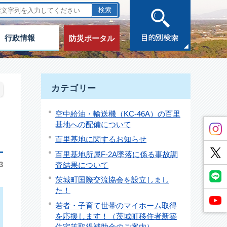
行政情報
防災ポータル
カテゴリー
空中給油・輸送機（KC-46A）の百里
基地への配備について
百里基地に関するお知らせ
百里基地所属F-2A墜落に係る事故調
3
査結果について
茨城町国際交流協会を設立しまし
た！
若者・子育て世帯のマイホーム取得
を応援します！（茨城町移住者新築
住宅等取得補助金のご案内）