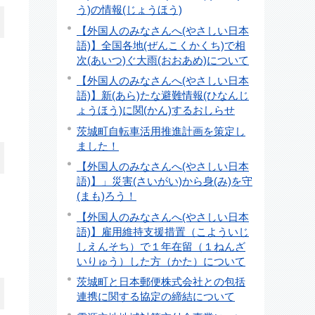
う)の情報(じょうほう)
【外国人のみなさんへ(やさしい日本
語)】全国各地(ぜんこくかくち)で相
次(あいつ)ぐ大雨(おおあめ)について
【外国人のみなさんへ(やさしい日本
語)】新(あら)たな避難情報(ひなんじ
ょうほう)に関(かん)するおしらせ
茨城町自転車活用推進計画を策定し
ました！
【外国人のみなさんへ(やさしい日本
語)】」災害(さいがい)から身(み)を守
(まも)ろう！
【外国人のみなさんへ(やさしい日本
語)】雇用維持支援措置（こよういじ
しえんそち）で１年在留（１ねんざ
いりゅう）した方（かた）について
茨城町と日本郵便株式会社との包括
連携に関する協定の締結について