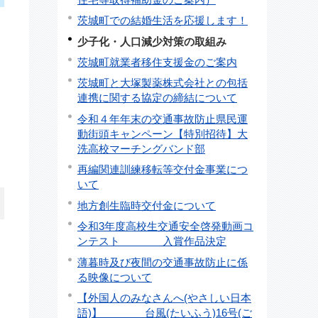
茨城町での結婚生活を応援します！
少子化・人口減少対策の取組み
茨城町就業者移住支援金のご案内
茨城町と大塚製薬株式会社との包括
連携に関する協定の締結について
令和４年年末の交通事故防止県民運
動街頭キャンペーン【特別招待】大
洗高校マーチングバンド部
再編関連訓練移転等交付金事業につ
いて
地方創生臨時交付金について
令和3年度高校生交通安全啓発動画コ
ンテスト 入賞作品決定
薄暮時及び夜間の交通事故防止に係
る映像について
【外国人のみなさんへ(やさしい日本
語)】 台風(たいふう)16号(ご