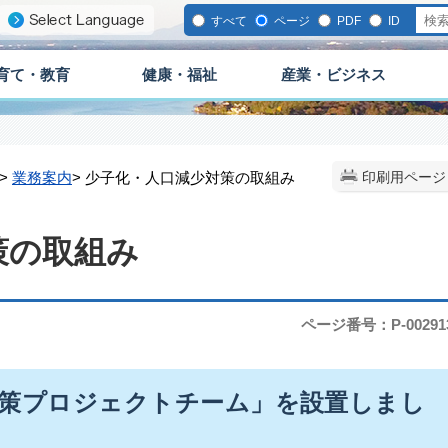
すべて
ページ
PDF
ID
育て・教育
健康・福祉
産業・ビジネス
>
業務案内
> 少子化・人口減少対策の取組み
印刷用ページ
策の取組み
ページ番号：P-00291
対策プロジェクトチーム」を設置しまし