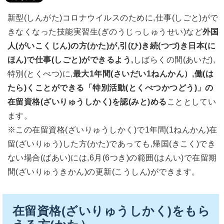
新型(しんがた)コロナウイルスのために,仕事(しごと)がで
きなくなった技能実習生(ぎのうじっしゅうせい)など
外国
人(がいこくじん)の方(かた)が,引(ひ)き続(つづ)き日本(に
ほん)で仕事(しごと)ができるよう,
しばらくの間(あいだ),
特別(とくべつ)に,
最大1年間(さいだい1ねんかん）,働(は
たら)くことができる「特別活動(とくべつかつどう)」の
在留資格(ざいりゅうしかく)を認(みと)める
こととしてい
ます。
※この在留資格(ざいりゅうしかく)で1年間(1ねんかん)在
留(ざいりゅう)した方(かた)であっても,帰国(きこく)でき
ない場合(ばあい)には,6月(6つき)の範囲(はんい)で在留期
間(ざいりゅうきかん)の更新(こうしん)ができます。
在留資格(ざいりゅうしかく)をもら