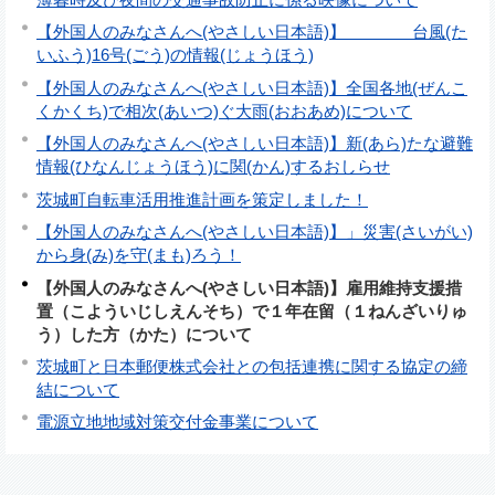
【外国人のみなさんへ(やさしい日本語)】 台風(た
いふう)16号(ごう)の情報(じょうほう)
【外国人のみなさんへ(やさしい日本語)】全国各地(ぜんこ
くかくち)で相次(あいつ)ぐ大雨(おおあめ)について
【外国人のみなさんへ(やさしい日本語)】新(あら)たな避難
情報(ひなんじょうほう)に関(かん)するおしらせ
茨城町自転車活用推進計画を策定しました！
【外国人のみなさんへ(やさしい日本語)】」災害(さいがい)
から身(み)を守(まも)ろう！
【外国人のみなさんへ(やさしい日本語)】雇用維持支援措
置（こよういじしえんそち）で１年在留（１ねんざいりゅ
う）した方（かた）について
茨城町と日本郵便株式会社との包括連携に関する協定の締
結について
電源立地地域対策交付金事業について