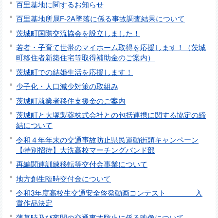
百里基地に関するお知らせ
百里基地所属F-2A墜落に係る事故調査結果について
茨城町国際交流協会を設立しました！
若者・子育て世帯のマイホーム取得を応援します！（茨城
町移住者新築住宅等取得補助金のご案内）
茨城町での結婚生活を応援します！
少子化・人口減少対策の取組み
茨城町就業者移住支援金のご案内
茨城町と大塚製薬株式会社との包括連携に関する協定の締
結について
令和４年年末の交通事故防止県民運動街頭キャンペーン
【特別招待】大洗高校マーチングバンド部
再編関連訓練移転等交付金事業について
地方創生臨時交付金について
令和3年度高校生交通安全啓発動画コンテスト 入
賞作品決定
薄暮時及び夜間の交通事故防止に係る映像について