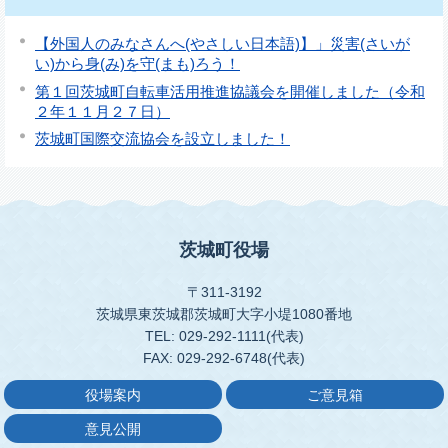
【外国人のみなさんへ(やさしい日本語)】」災害(さいが
い)から身(み)を守(まも)ろう！
第１回茨城町自転車活用推進協議会を開催しました（令和
２年１１月２７日）
茨城町国際交流協会を設立しました！
茨城町役場
〒311-3192
茨城県東茨城郡茨城町大字小堤1080番地
TEL: 029-292-1111(代表)
FAX: 029-292-6748(代表)
役場案内
ご意見箱
意見公開