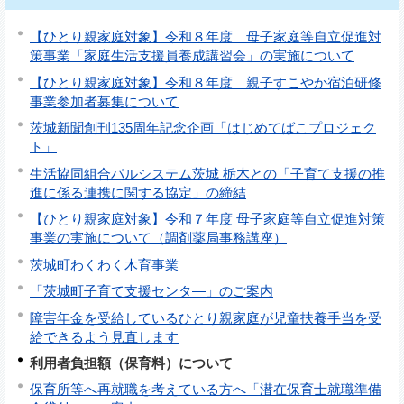
【ひとり親家庭対象】令和８年度 母子家庭等自立促進対
策事業「家庭生活支援員養成講習会」の実施について
【ひとり親家庭対象】令和８年度 親子すこやか宿泊研修
事業参加者募集について
茨城新聞創刊135周年記念企画「はじめてばこプロジェク
ト」
生活協同組合パルシステム茨城 栃木との「子育て支援の推
進に係る連携に関する協定」の締結
【ひとり親家庭対象】令和７年度 母子家庭等自立促進対策
事業の実施について（調剤薬局事務講座）
茨城町わくわく木育事業
「茨城町子育て支援センタ―」のご案内
障害年金を受給しているひとり親家庭が児童扶養手当を受
給できるよう見直します
利用者負担額（保育料）について
保育所等へ再就職を考えている方へ「潜在保育士就職準備