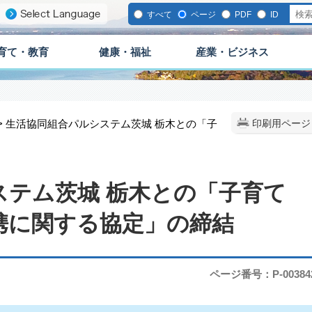
すべて
ページ
PDF
ID
育て・教育
健康・福祉
産業・ビジネス
> 生活協同組合パルシステム茨城 栃木との「子
印刷用ページ
ステム茨城 栃木との「子育て
携に関する協定」の締結
ページ番号：P-00384