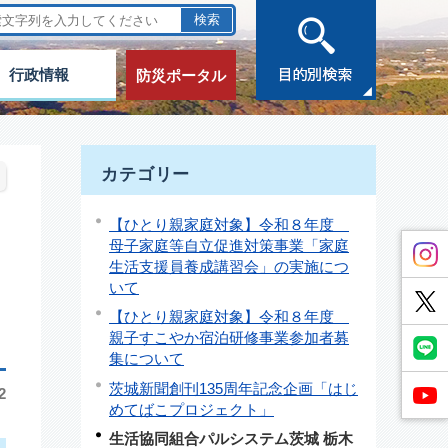
行政情報
防災ポータル
カテゴリー
【ひとり親家庭対象】令和８年度
母子家庭等自立促進対策事業「家庭
生活支援員養成講習会」の実施につ
いて
【ひとり親家庭対象】令和８年度
親子すこやか宿泊研修事業参加者募
集について
茨城新聞創刊135周年記念企画「はじ
2
めてばこプロジェクト」
生活協同組合パルシステム茨城 栃木