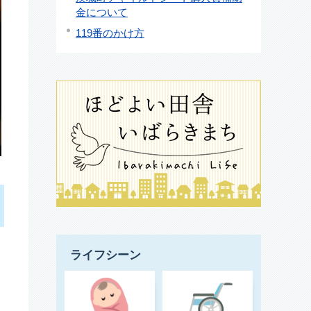
金について
119番のかけ方
民
ライフシーン