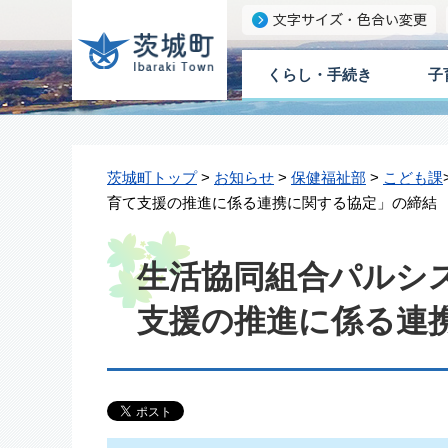
くらし・手続き
子
茨城町トップ
>
お知らせ
>
保健福祉部
>
こども課
育て支援の推進に係る連携に関する協定」の締結
生活協同組合パルシ
支援の推進に係る連