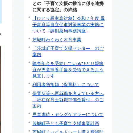
との「子育て支援の推進に係る連携
に関する協定」の締結
【ひとり親家庭対象】令和７年度 母
子家庭等自立促進対策事業の実施に
ついて（調剤薬局事務講座）
る
茨城町わくわく木育事業
「茨城町子育て支援センタ―」のご
案内
障害年金を受給しているひとり親家
庭が児童扶養手当を受給できるよう
見直します
利用者負担額（保育料）について
保育所等へ再就職を考えている方へ
「潜在保育士就職準備金貸付」のご
案内
児童虐待・ヤングケアラーについて
茨城町子ども子育て支援事業計画
茨城町チャイルドシート購入費補助