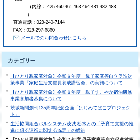
（
内線
：
425
460
461
463
464
481
482
483
）
直通電話：
029-240-7144
FAX：
029-297-6860
メールでのお問合わせはこちら
カテゴリー
【ひとり親家庭対象】令和８年度 母子家庭等自立促進対
策事業「家庭生活支援員養成講習会」の実施について
【ひとり親家庭対象】令和８年度 親子すこやか宿泊研修
事業参加者募集について
茨城新聞創刊135周年記念企画「はじめてばこプロジェク
ト」
生活協同組合パルシステム茨城 栃木との「子育て支援の推
進に係る連携に関する協定」の締結
【ひとり親家庭対象】令和７年度 母子家庭等自立促進対策