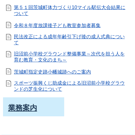
第５１回茨城町体力づくり10マイル駅伝大会結果に
ついて
令和８年度放課後子ども教室参加者募集
民法改正による成年年齢引下げ後の成人式典につい
て
旧沼前小学校グラウンド整備事業～次代を担う人を
育む教育・文化のまち～
茨城町指定史跡小幡城跡へのご案内
スポーツ振興くじ助成金による旧沼前小学校グラウ
ンドの芝生化について
業務案内