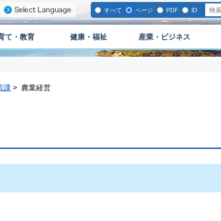
すべて
ページ
PDF
ID
育て・教育
健康・福祉
産業・ビジネス
策課
> 農業経営