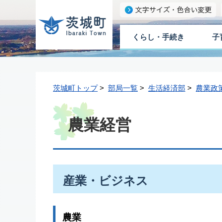
くらし・手続き
子
茨城町トップ
>
部局一覧
>
生活経済部
>
農業政
農業経営
産業・ビジネス
農業