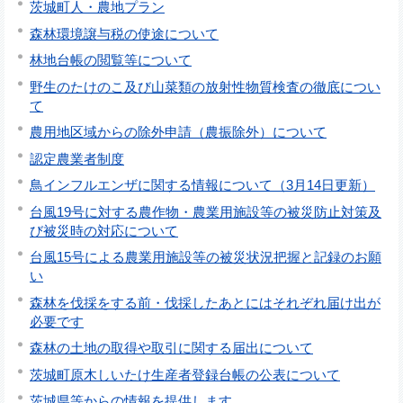
茨城町人・農地プラン
森林環境譲与税の使途について
林地台帳の閲覧等について
野生のたけのこ及び山菜類の放射性物質検査の徹底につい
て
農用地区域からの除外申請（農振除外）について
認定農業者制度
鳥インフルエンザに関する情報について（3月14日更新）
台風19号に対する農作物・農業用施設等の被災防止対策及
び被災時の対応について
台風15号による農業用施設等の被災状況把握と記録のお願
い
森林を伐採をする前・伐採したあとにはそれぞれ届け出が
必要です
森林の土地の取得や取引に関する届出について
茨城町原木しいたけ生産者登録台帳の公表について
茨城県等からの情報を提供します。