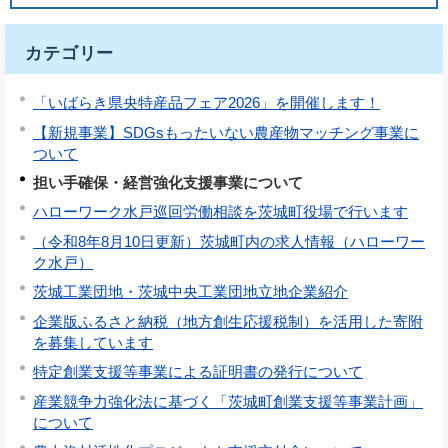
カテゴリー
「いばらき県央特産品フェア2026」を開催します！
【新規事業】SDGsもったいない農産物マッチング事業に
ついて
担い手確保・経営強化支援事業について
ハローワーク水戸巡回労働相談を茨城町役場で行います
（令和8年8月10日更新）茨城町内の求人情報（ハローワー
ク水戸）
茨城工業団地・茨城中央工業団地立地企業紹介
企業版ふるさと納税（地方創生応援税制）を活用した寄附
を募集しています
特定創業支援等事業による証明書の発行について
産業競争力強化法に基づく「茨城町創業支援等事業計画」
について