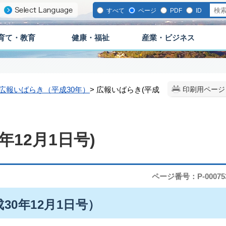
すべて
ページ
PDF
ID
育て・教育
健康・福祉
産業・ビジネス
広報いばらき（平成30年）
> 広報いばらき(平成
印刷用ページ
年12月1日号)
ページ番号：P-00075
30年12月1日号）