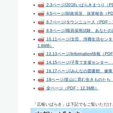
2.3ページ/2018いばらきまつり（PD
4.5ページ/財政状況、決算報告（PDF：
6.7ページ/タウンニュース（PDF：1
8.9ページ/職員採用試験、あなたの資
10.11ページ/文芸、消費生活セ
1.6MB）
12.13ページ/Information情報（PD
14.15ページ/子育て支援センター、
16.17ページ/みんなの図書館、健康
18ページ/里山に育む生きものたち（P
全ページ（PDF：12.3MB）
「広報いばらき」は下記でもご覧いただけ