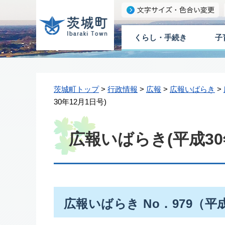
くらし・手続き
子
茨城町トップ
>
行政情報
>
広報
>
広報いばらき
>
30年12月1日号)
広報いばらき(平成30
広報いばらき No．979（平成