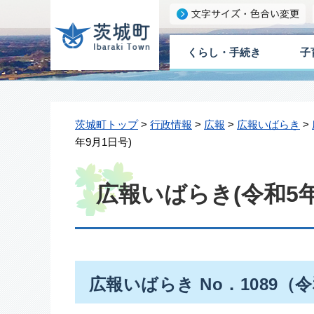
くらし・手続き
子
茨城町トップ
>
行政情報
>
広報
>
広報いばらき
>
年9月1日号)
広報いばらき(令和5年
広報いばらき No．1089（