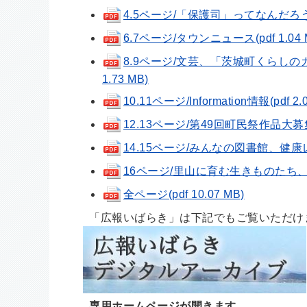
4.5ページ/「保護司」ってなんだろう？、
6.7ページ/タウンニュース(pdf 1.04 
8.9ページ/文芸、「茨城町くらしの
1.73 MB)
10.11ページ/Information情報(pdf 2.
12.13ページ/第49回町民祭作品大募集
14.15ページ/みんなの図書館、健康レシピ
16ページ/里山に育む生きものたち、ちび
全ページ(pdf 10.07 MB)
「広報いばらき」は下記でもご覧いただけ
専用ホームページが開きます