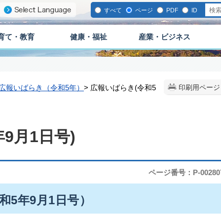
すべて
ページ
PDF
ID
育て・教育
健康・福祉
産業・ビジネス
広報いばらき（令和5年）
> 広報いばらき(令和5
印刷用ページ
9月1日号)
ページ番号：P-00280
令和5年9月1日号）