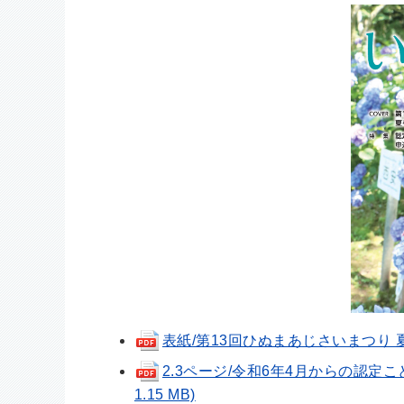
表紙/第13回ひぬまあじさいまつり 夏を
2.3ページ/令和6年4月からの認定
1.15 MB)