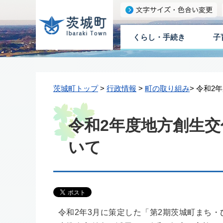
くらし・手続き
子
茨城町トップ
>
行政情報
>
町の取り組み
> 令和
令和2年度地方創生
いて
令和2年3月に策定した「第2期茨城町まち