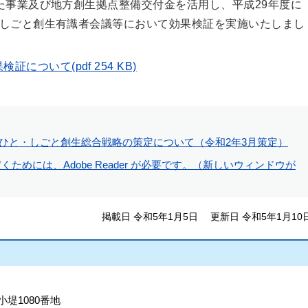
た事業及び地方創生拠点整備交付金を活用し、平成29年度に
しごと創生有識者会議等において効果検証を実施いたしまし
ついて(pdf 254 KB)
ひと・しごと創生総合戦略の策定について（令和2年3月策定）
ためには、Adobe Reader が必要です。（新しいウィンドウが
掲載日 令和5年1月5日
更新日 令和5年1月10
小堤1080番地