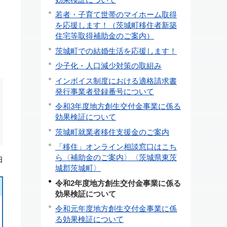
若者・子育て世帯のマイホーム取得
を応援します！（茨城町移住者新築
住宅等取得補助金のご案内）
茨城町での結婚生活を応援します！
少子化・人口減少対策の取組み
インボイス制度における適格請求書
発行事業者登録番号について
令和3年度地方創生交付金事業に係る
効果検証について
茨城町就業者移住支援金のご案内
「移住」オンライン相談窓口はこち
ら〈補助金のご案内〉〈茨城県東茨
日
城郡茨城町〉
令和2年度地方創生交付金事業に係る
効果検証について
令和元年度地方創生交付金事業に係
る効果検証について