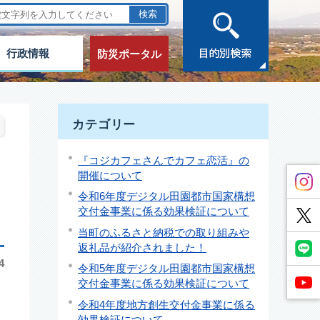
行政情報
防災ポータル
カテゴリー
『コジカフェさんでカフェ恋活』の
開催について
令和6年度デジタル田園都市国家構想
交付金事業に係る効果検証について
当町のふるさと納税での取り組みや
返礼品が紹介されました！
4
令和5年度デジタル田園都市国家構想
交付金事業に係る効果検証について
令和4年度地方創生交付金事業に係る
効果検証について