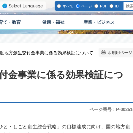
すべて
ページ
PDF
ID
育て・教育
健康・福祉
産業・ビジネス
2年度地方創生交付金事業に係る効果検証について
印刷用ページ
交付金事業に係る効果検証につ
ページ番号：P-00251
・ひと・しごと創生総合戦略」の目標達成に向け、国の地方創