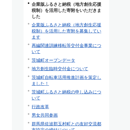
企業版ふるさと納税（地方創生応援
税制）を活用した寄附をいただきま
した
企業版ふるさと納税（地方創生応援
税制）を活用した寄附を募集してい
ます
再編関連訓練移転等交付金事業につ
いて
茨城町オープンデータ
地方創生臨時交付金について
茨城町自転車活用推進計画を策定し
ました！
茨城町ふるさと納税の申し込みにつ
いて
行政改革
男女共同参画
群馬県佐波郡玉村町との友好交流都
市協定の締結について