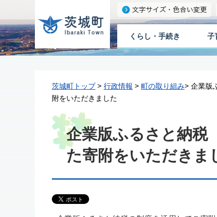
くらし・手続き
子
茨城町トップ
>
行政情報
>
町の取り組み
> 企業
附をいただきました
企業版ふるさと納税
た寄附をいただきま