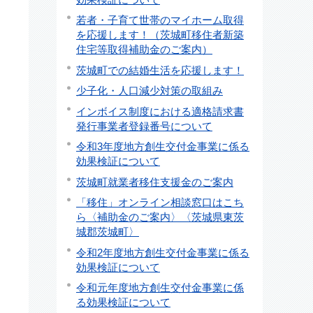
若者・子育て世帯のマイホーム取得
を応援します！（茨城町移住者新築
住宅等取得補助金のご案内）
茨城町での結婚生活を応援します！
少子化・人口減少対策の取組み
インボイス制度における適格請求書
発行事業者登録番号について
令和3年度地方創生交付金事業に係る
効果検証について
茨城町就業者移住支援金のご案内
「移住」オンライン相談窓口はこち
ら〈補助金のご案内〉〈茨城県東茨
城郡茨城町〉
令和2年度地方創生交付金事業に係る
効果検証について
令和元年度地方創生交付金事業に係
る効果検証について