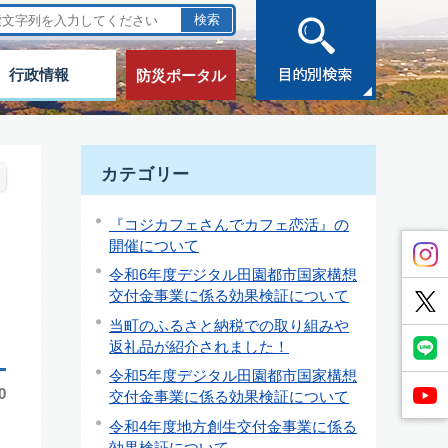
行政情報
防災ポータル
カテゴリー
『コジカフェさんでカフェ恋活』の
開催について
令和6年度デジタル田園都市国家構想
交付金事業に係る効果検証について
当町のふるさと納税での取り組みや
返礼品が紹介されました！
令和5年度デジタル田園都市国家構想
0
交付金事業に係る効果検証について
令和4年度地方創生交付金事業に係る
効果検証について