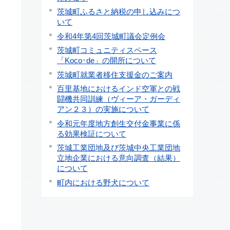
茨城町ふるさと納税の申し込みにつ
いて
令和4年第4回茨城町議会定例会
茨城町コミュニティスペース
「Koco･de」の開所について
茨城町就業者移住支援金のご案内
百里基地におけるインド空軍との戦
闘機共同訓練（ヴィーア・ガーディ
アン２３）の実施について
令和元年度地方創生交付金事業に係
る効果検証について
茨城工業団地及び茨城中央工業団地
立地企業における意向調査（結果）
について
町内における野犬について