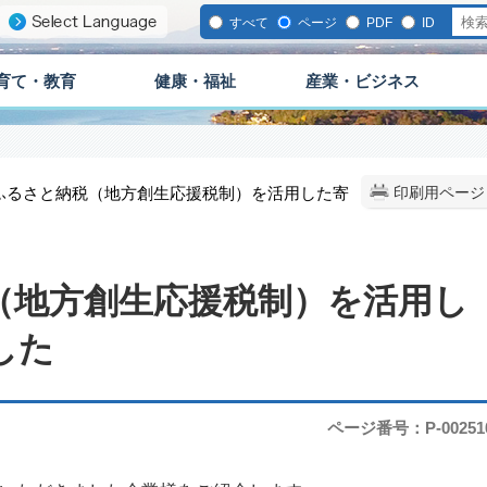
すべて
ページ
PDF
ID
育て・教育
健康・福祉
産業・ビジネス
版ふるさと納税（地方創生応援税制）を活用した寄
印刷用ページ
（地方創生応援税制）を活用し
した
ページ番号：P-00251