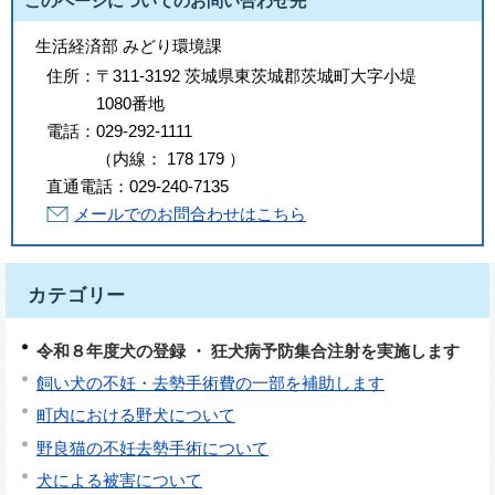
このページについてのお問い合わせ先
生活経済部 みどり環境課
住所：
〒311-3192 茨城県東茨城郡茨城町大字小堤
1080番地
電話：
029-292-1111
（
内線
：
178
179
）
直通電話：
029-240-7135
メールでのお問合わせはこちら
カテゴリー
令和８年度犬の登録 ・ 狂犬病予防集合注射を実施します
飼い犬の不妊・去勢手術費の一部を補助します
町内における野犬について
野良猫の不妊去勢手術について
犬による被害について