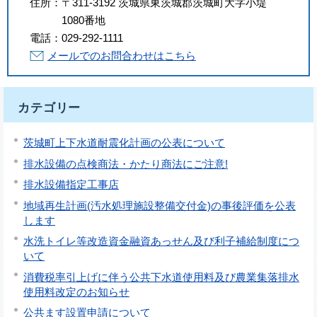
住所：
〒311-3192 茨城県東茨城郡茨城町大字小堤
1080番地
電話：
029-292-1111
メールでのお問合わせはこちら
カテゴリー
茨城町上下水道耐震化計画の公表について
排水設備の点検商法・かたり商法にご注意!
排水設備指定工事店
地域再生計画(汚水処理施設整備交付金)の事後評価を公表
します
水洗トイレ等改造資金融資あっせん及び利子補給制度につ
いて
消費税率引上げに伴う公共下水道使用料及び農業集落排水
使用料改定のお知らせ
公共ます設置申請について