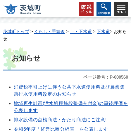
茨城町トップ
>
くらし・手続き
>
上・下水道
>
下水道
> お知ら
せ
お知らせ
ページ番号：P-000560
消費税率引上げに伴う公共下水道使用料及び農業集
落排水使用料改定のお知らせ
地域再生計画(汚水処理施設整備交付金)の事後評価を
公表します
排水設備の点検商法・かたり商法にご注意!
令和6年度「経営比較分析表」を公表します