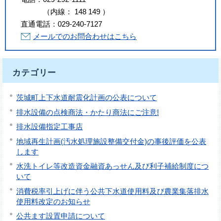
（
内線
：
148
149
）
直通電話：
029-240-7127
メールでのお問合わせはこちら
カテゴリー
茨城町上下水道耐震化計画の公表について
排水設備の点検商法・かたり商法にご注意!
排水設備指定工事店
地域再生計画(汚水処理施設整備交付金)の事後評価を公表
します
水洗トイレ等改造資金融資あっせん及び利子補給制度につ
いて
消費税率引上げに伴う公共下水道使用料及び農業集落排水
使用料改定のお知らせ
公共ます設置申請について