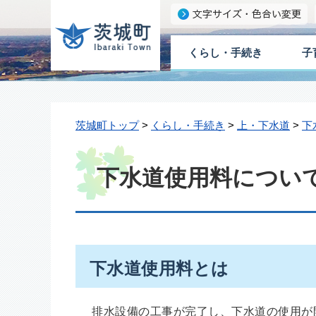
くらし・手続き
子
茨城町トップ
>
くらし・手続き
>
上・下水道
>
下
下水道使用料につい
下水道使用料とは
排水設備の工事が完了し、下水道の使用が