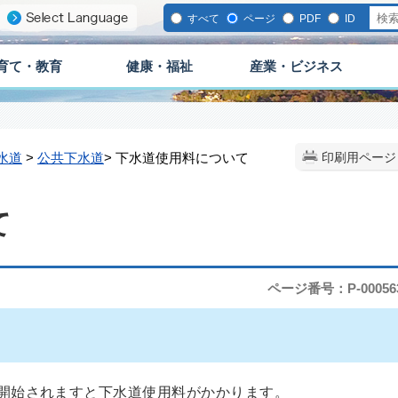
すべて
ページ
PDF
ID
育て・教育
健康・福祉
産業・ビジネス
水道
>
公共下水道
> 下水道使用料について
印刷用ページ
て
ページ番号：P-00056
開始されますと下水道使用料がかかります。