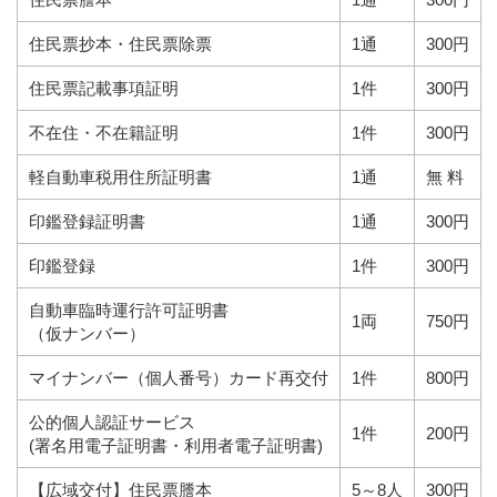
住民票抄本・住民票除票
1通
300円
住民票記載事項証明
1件
300円
不在住・不在籍証明
1件
300円
軽自動車税用住所証明書
1通
無 料
印鑑登録証明書
1通
300円
印鑑登録
1件
300円
自動車臨時運行許可証明書
1両
750円
（仮ナンバー）
マイナンバー（個人番号）カード再交付
1件
800円
公的個人認証サービス
1件
200円
(署名用電子証明書・利用者電子証明書)
【広域交付】住民票謄本
5～8人
300円