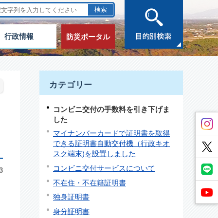
行政情報
防災ポータル
カテゴリー
コンビニ交付の手数料を引き下げま
した
マイナンバーカードで証明書を取得
できる証明書自動交付機（行政キオ
スク端末)を設置しました
コンビニ交付サービスについて
3
不在住・不在籍証明書
独身証明書
身分証明書