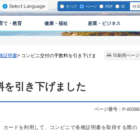
すべて
ページ
PDF
ID
育て・教育
健康・福祉
産業・ビジネス
種証明書
> コンビニ交付の手数料を引き下げま
印刷用ページ
料を引き下げました
ページ番号：P-00386
号）カードを利用して、コンビニで各種証明書を取得する際の