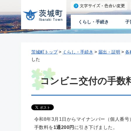
くらし・手続き
子
茨城町トップ
>
くらし・手続き
>
届出・証明
>
各
した
コンビニ交付の手数
令和8年3月1日からマイナンバー（個人番
手数料を
1通200円
に引き下げました。