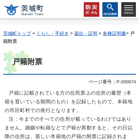
茨城町トップ
>
くらし・手続き
>
届出・証明
>
各種証明書
> 戸
籍附票
戸籍附票
ページ番号：P-000674
戸籍に記載されている方の住民票上の住所の履歴（本
籍を置いている期間のもの）を記録したもので、本籍地
の市区町村での発行となります。
注：今までのすべての住所が載っているわけではあり
ません。婚姻や転籍などで戸籍が異動すると、その日以
降の住所は、新しい本籍地の戸籍の附票に記録されま