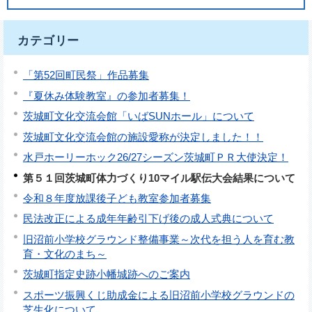
カテゴリー
「第52回町民祭」作品募集
『夏休み体験教室』の参加者募集！
茨城町文化交流会館「いばSUNホール」について
茨城町文化交流会館の施設愛称が決定しました！！
水戸ホーリーホック26/27シーズン茨城町ＰＲ大使決定！
第５１回茨城町体力づくり10マイル駅伝大会結果について
令和８年度放課後子ども教室参加者募集
民法改正による成年年齢引下げ後の成人式典について
旧沼前小学校グラウンド整備事業～次代を担う人を育む教
育・文化のまち～
茨城町指定史跡小幡城跡へのご案内
スポーツ振興くじ助成金による旧沼前小学校グラウンドの
芝生化について