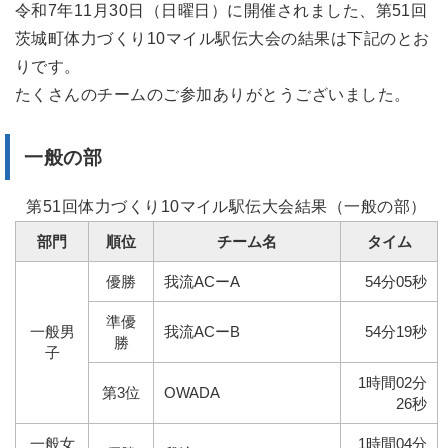
令和7年11月30日（日曜日）に開催されました、第51回
茨城町体力づくり10マイル駅伝大会の結果は下記のとお
りです。
たくさんのチームのご参加ありがとうございました。
一般の部
第51回体力づくり10マイル駅伝大会結果（一般の部）
部門
順位
チーム名
タイム
優勝
我流ACーA
54分05秒
準優
一般男
我流ACーB
54分19秒
勝
子
1時間02分
第3位
OWADA
26秒
一般女
1時間04分