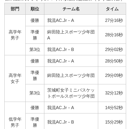
部門
順位
チーム名
タイム
優勝
我流AC.Jr－A
27分16秒
高学年
準優
鉾田陸上スポーツ少年団
28分16秒
男子
勝
A
第3位
我流AC.Jr－B
29分02秒
優勝
我流AC.Jr－A
28分50秒
準優
高学年
鉾田陸上スポーツ少年団
29分09秒
勝
女子
茨城町女子ミニバスケッ
第3位
32分12秒
トボールスポーツ少年団
優勝
我流AC.Jr－A
14分52秒
低学年
準優
我流AC.Jr－B
15分29秒
男子
勝