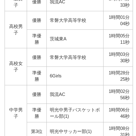
優勝
我流AC
子
33秒
1時間01分
優勝
常磐大学高等学校
04秒
高校男
子
準優
1時間05分
茨城東A
勝
11秒
1時間03分
優勝
常磐大学高等学校
30秒
高校女
子
準優
1時間28分
6Girls
勝
25秒
1時間02分
優勝
我流AC
56秒
中学男
準優
明光中男子バスケットボ
1時間06分
子
勝
ール部(1)
46秒
1時間08分
第3位
明光中サッカー部(1)
31秒