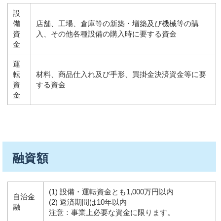
設
備
店舗、工場、倉庫等の新築・増築及び機械等の購
資
入、その他各種設備の購入時に要する資金
金
運
転
材料、商品仕入れ及び手形、買掛金決済資金等に要
資
する資金
金
融資額
(1) 設備・運転資金とも1,000万円以内
自治金
(2) 返済期間は10年以内
融
注意：事業上必要な資金に限ります。