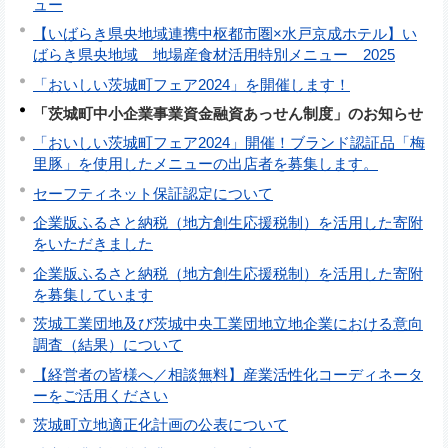
ュー
【いばらき県央地域連携中枢都市圏×水戸京成ホテル】い
ばらき県央地域 地場産食材活用特別メニュー 2025
「おいしい茨城町フェア2024」を開催します！
「茨城町中小企業事業資金融資あっせん制度」のお知らせ
「おいしい茨城町フェア2024」開催！ブランド認証品「梅
里豚」を使用したメニューの出店者を募集します。
セーフティネット保証認定について
企業版ふるさと納税（地方創生応援税制）を活用した寄附
をいただきました
企業版ふるさと納税（地方創生応援税制）を活用した寄附
を募集しています
茨城工業団地及び茨城中央工業団地立地企業における意向
調査（結果）について
【経営者の皆様へ／相談無料】産業活性化コーディネータ
ーをご活用ください
茨城町立地適正化計画の公表について